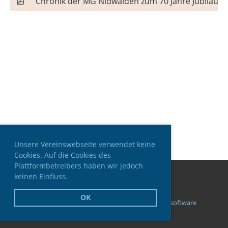
Chronik der MG Nidwalden zum 70 Jahre Jubiläum
Unsere Vereinswebseite verwendet keine
Cookies. Auf die Cookies des
Plattformbetreibers haben wir jedoch
keinen Einfluss.
© MG Nidwalden
OK
Impressum
|
Datenschutz
|
ClubDesk Vereinssoftware