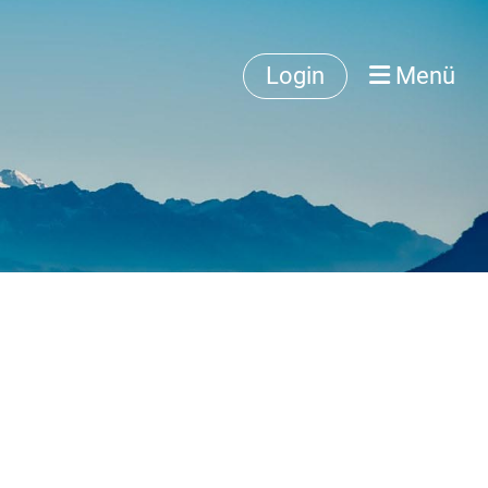
Login
Menü