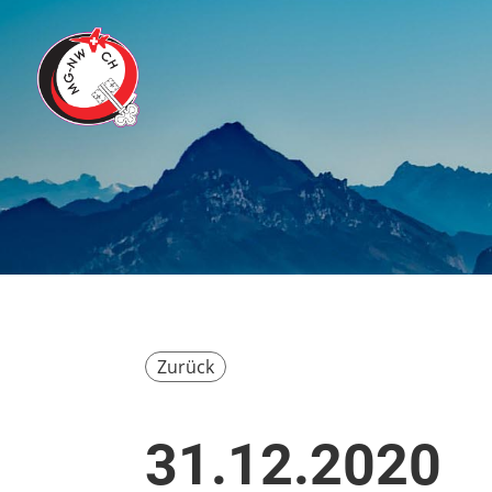
Zurück
31.12.2020