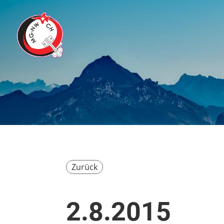
Zurück
2.8.2015