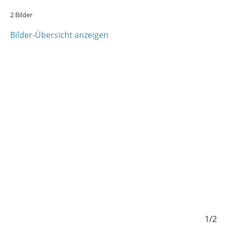
2 Bilder
Bilder-Übersicht anzeigen
2/2
1/2