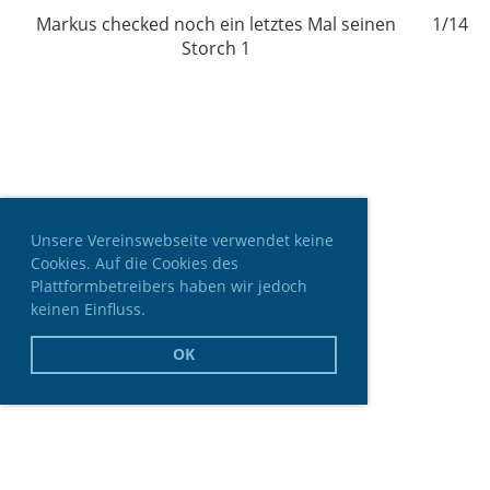
/14
Markus checked noch ein letztes Mal seinen
1/14
Storch 1
Unsere Vereinswebseite verwendet keine
Cookies. Auf die Cookies des
Plattformbetreibers haben wir jedoch
keinen Einfluss.
OK